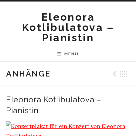
Skip to content
Eleonora
Kotlibulatova –
Pianistin
MENU
Pre
B
ANHÄNGE
Eleonora Kotlibulatova –
Pianistin