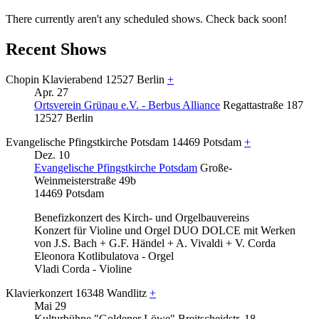
There currently aren't any scheduled shows. Check back soon!
Recent Shows
Chopin Klavierabend
12527 Berlin
+
Apr.
27
Ortsverein Grünau e.V. - Berbus Alliance
Regattastraße 187
12527 Berlin
Evangelische Pfingstkirche Potsdam
14469 Potsdam
+
Dez.
10
Evangelische Pfingstkirche Potsdam
Große-
Weinmeisterstraße 49b
14469 Potsdam
Benefizkonzert des Kirch- und Orgelbauvereins
Konzert für Violine und Orgel DUO DOLCE mit Werken
von J.S. Bach + G.F. Händel + A. Vivaldi + V. Corda
Eleonora Kotlibulatova - Orgel
Vladi Corda - Violine
Klavierkonzert
16348 Wandlitz
+
Mai
29
Kulturbühne "Goldener Löwe"
Breitscheidstr. 18