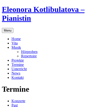
Skip
Eleonora Kotlibulatova –
to
content
Pianistin
Menu
Home
Vita
Musik
Hörproben
Repertoire
Projekte
Termine
Unterricht
News
Kontakt
Termine
Konzerte
Past